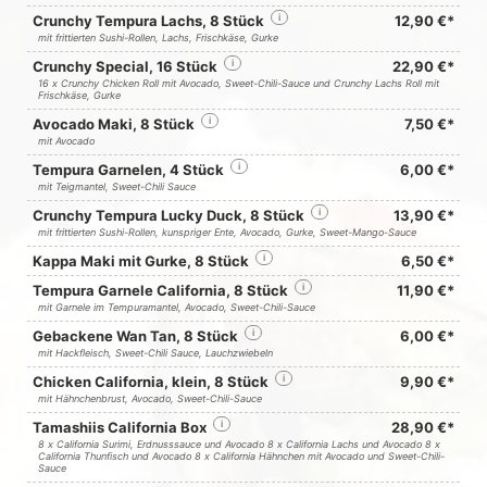
Crunchy Tempura Lachs, 8 Stück
i
12,90 €*
mit frittierten Sushi-Rollen, Lachs, Frischkäse, Gurke
Crunchy Special, 16 Stück
i
22,90 €*
16 x Crunchy Chicken Roll mit Avocado, Sweet-Chili-Sauce und Crunchy Lachs Roll mit
Frischkäse, Gurke
Avocado Maki, 8 Stück
i
7,50 €*
mit Avocado
Tempura Garnelen, 4 Stück
i
6,00 €*
mit Teigmantel, Sweet-Chili Sauce
Crunchy Tempura Lucky Duck, 8 Stück
i
13,90 €*
mit frittierten Sushi-Rollen, kunspriger Ente, Avocado, Gurke, Sweet-Mango-Sauce
Kappa Maki mit Gurke, 8 Stück
i
6,50 €*
Tempura Garnele California, 8 Stück
i
11,90 €*
mit Garnele im Tempuramantel, Avocado, Sweet-Chili-Sauce
Gebackene Wan Tan, 8 Stück
i
6,00 €*
mit Hackfleisch, Sweet-Chili Sauce, Lauchzwiebeln
Chicken California, klein, 8 Stück
i
9,90 €*
mit Hähnchenbrust, Avocado, Sweet-Chili-Sauce
Tamashiis California Box
i
28,90 €*
8 x California Surimi, Erdnusssauce und Avocado 8 x California Lachs und Avocado 8 x
California Thunfisch und Avocado 8 x California Hähnchen mit Avocado und Sweet-Chili-
Sauce