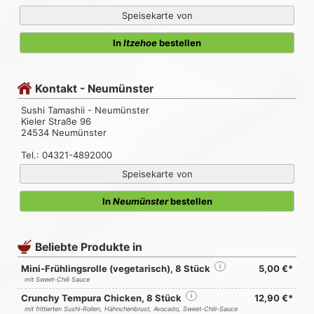
Speisekarte von
In
Itzehoe
bestellen
Kontakt - Neumünster
Sushi Tamashii - Neumünster
Kieler Straße 96
24534 Neumünster
Tel.: 04321-4892000
Speisekarte von
In
Neumünster
bestellen
Beliebte Produkte in
Mini-Frühlingsrolle (vegetarisch), 8 Stück
i
5,00 €*
mit Sweet-Chili Sauce
Crunchy Tempura Chicken, 8 Stück
i
12,90 €*
mit frittierten Sushi-Rollen, Hähnchenbrust, Avocado, Sweet-Chili-Sauce