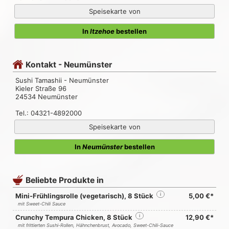
Speisekarte von
In
Itzehoe
bestellen
Kontakt - Neumünster
Sushi Tamashii - Neumünster
Kieler Straße 96
24534 Neumünster
Tel.: 04321-4892000
Speisekarte von
In
Neumünster
bestellen
Beliebte Produkte in
Mini-Frühlingsrolle (vegetarisch), 8 Stück
i
5,00 €*
mit Sweet-Chili Sauce
Crunchy Tempura Chicken, 8 Stück
i
12,90 €*
mit frittierten Sushi-Rollen, Hähnchenbrust, Avocado, Sweet-Chili-Sauce