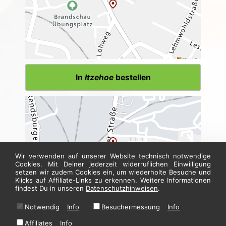
In
Itzehoe
bestellen
Wir verwenden auf unserer Website technisch notwendige
Cookies. Mit Deiner jederzeit widerruflichen Einwilligung
setzen wir zudem Cookies ein, um wiederholte Besuche und
Klicks auf Affiliate-Links zu erkennen. Weitere Informationen
findest Du in unseren
Datenschutzhinweisen
.
Notwendig
Info
Besuchermessung
Info
In
Neumünster
bestellen
Affiliates
Info