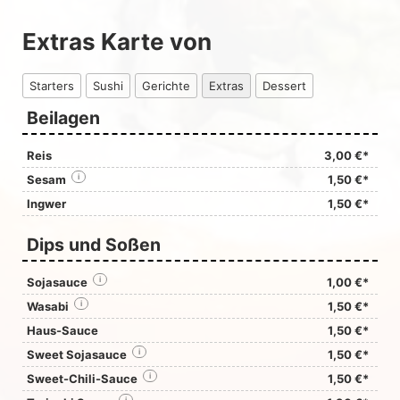
Extras Karte von
Starters
Sushi
Gerichte
Extras
Dessert
Beilagen
Reis
3,00 €*
Sesam
i
1,50 €*
Ingwer
1,50 €*
Dips und Soßen
Sojasauce
i
1,00 €*
Wasabi
i
1,50 €*
Haus-Sauce
1,50 €*
Sweet Sojasauce
i
1,50 €*
Sweet-Chili-Sauce
i
1,50 €*