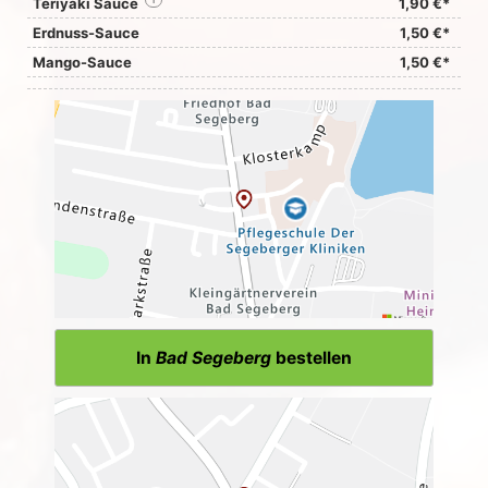
Teriyaki Sauce
i
1,90 €*
Erdnuss-Sauce
1,50 €*
Mango-Sauce
1,50 €*
In
Bad Segeberg
bestellen