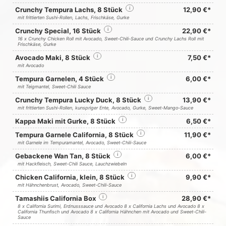
Crunchy Tempura Lachs, 8 Stück
i
12,90 €*
mit frittierten Sushi-Rollen, Lachs, Frischkäse, Gurke
Crunchy Special, 16 Stück
i
22,90 €*
16 x Crunchy Chicken Roll mit Avocado, Sweet-Chili-Sauce und Crunchy Lachs Roll mit
Frischkäse, Gurke
Avocado Maki, 8 Stück
i
7,50 €*
mit Avocado
Tempura Garnelen, 4 Stück
i
6,00 €*
mit Teigmantel, Sweet-Chili Sauce
Crunchy Tempura Lucky Duck, 8 Stück
i
13,90 €*
mit frittierten Sushi-Rollen, kunspriger Ente, Avocado, Gurke, Sweet-Mango-Sauce
Kappa Maki mit Gurke, 8 Stück
i
6,50 €*
Tempura Garnele California, 8 Stück
i
11,90 €*
mit Garnele im Tempuramantel, Avocado, Sweet-Chili-Sauce
Gebackene Wan Tan, 8 Stück
i
6,00 €*
mit Hackfleisch, Sweet-Chili Sauce, Lauchzwiebeln
Chicken California, klein, 8 Stück
i
9,90 €*
mit Hähnchenbrust, Avocado, Sweet-Chili-Sauce
Tamashiis California Box
i
28,90 €*
8 x California Surimi, Erdnusssauce und Avocado 8 x California Lachs und Avocado 8 x
California Thunfisch und Avocado 8 x California Hähnchen mit Avocado und Sweet-Chili-
Sauce